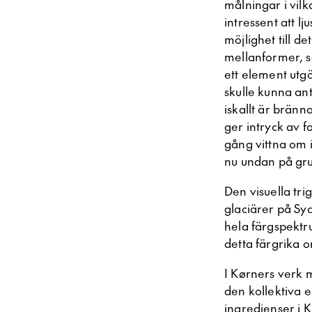
målningar i vilk
intressent att lj
möjlighet till d
mellanformer, s
ett element utg
skulle kunna an
iskallt är brän
ger intryck av 
gång vittna om i
nu undan på gr
Den visuella tri
glaciärer på Syd
hela färgspektr
detta färgrika 
I Kørners verk 
den kollektiva 
ingredienser i 