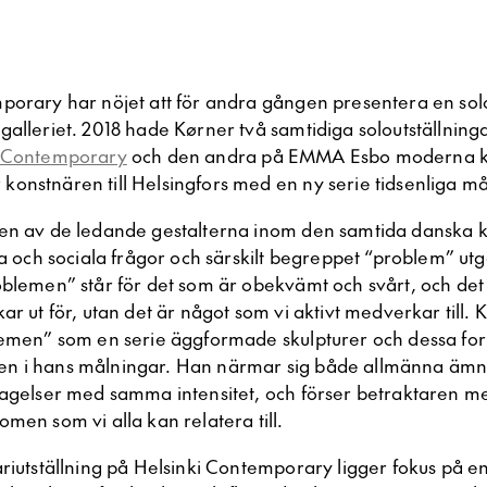
porary har nöjet att för andra gången presentera en sol
alleriet. 2018 hade Kørner två samtidiga soloutställninga
i Contemporary
och den andra på EMMA Esbo moderna 
onstnären till Helsingfors med en ny serie tidsenliga må
en av de ledande gestalterna inom den samtida danska k
ka och sociala frågor och särskilt begreppet “problem” utg
oblemen” står för det som är obekvämt och svårt, och det 
ar ut för, utan det är något som vi aktivt medverkar till. 
lemen” som en serie äggformade skulpturer och dessa fo
n i hans målningar. Han närmar sig både allmänna äm
tagelser med samma intensitet, och förser betraktaren me
men som vi alla kan relatera till.
riutställning på Helsinki Contemporary ligger fokus på en