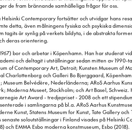
ger de fram brännande samhälleliga frågor för oss.
å Helsinki Contemporary fortsätter och utvidgar hans resa
ämte detta, även målningens fysiska och psykiska dimensi
m tagits är synlig på verkets bildyta, i de abstrakta forme
h deras orientering.
 1967) bor och arbetar i Köpenhamn. Han har studerat vi
emi och deltagit i utställningar sedan mitten av 1990-tal
 of Contemporary Art, Detroit; Kunsten Museum of Mo
al Charlottenborg och Galleri Bo Bjerggaard, Köpenhamn
n; Museum Belvédère, Nederländerna; ARoS Aarhus Kun
k; Moderna Museet, Stockholm; och Art Basel, Schweiz. 
Carnegie Art Award - tredjepriset - 2008 och ett stipendi
esenterade i samlingarna på bl.a. ARoS Aarhus Kunstmu
rne Kunst, Statens Museum for Kunst, Tate Gallery och 
 senaste soloutställningar i Finland visades på Helsinki 
018) och EMMA Esbo moderna konstmuseum, Esbo (2018).