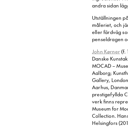
andra sidan läg
Utställningen p
måleriet, och j
eller färdväg so
penseldragen oc
John Kørner
(f.
Danske Kunstakad
MOCAD – Museum
Aalborg; Kunsth
Gallery, Londo
Aarhus, Danmar
prestigefyllda 
verk finns repr
Museum for Mode
Collection. Hans
Helsingfors (2