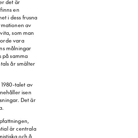
er det är
 finns en
het i dess frusna
ormationen av
 vita, som man
borde vara
ans målningar
cks på samma
tals år smälter
 1980-talet av
nnehåller isen
sningar. Det är
a.
pfattningen,
ial är centrala
istiska och å