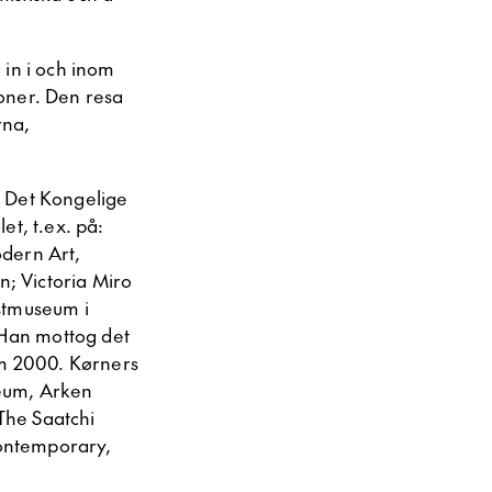
 in i och inom
oner. Den resa
rna,
d Det Kongelige
et, t.ex. på:
dern Art,
; Victoria Miro
stmuseum i
Han mottog det
um 2000. Kørners
seum, Arken
The Saatchi
Contemporary,