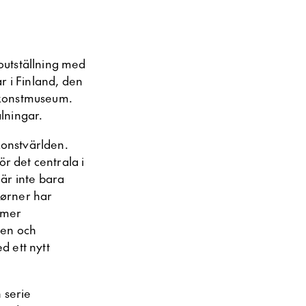
outställning med
r i Finland, den
konstmuseum.
lningar.
onstvärlden.
ör det centrala i
är inte bara
Kørner har
rmer
nen och
d ett nytt
 serie