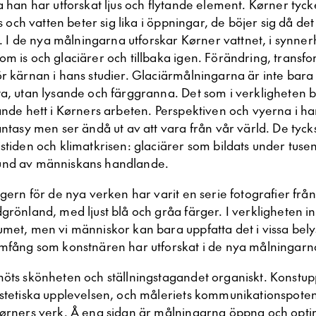
a han har utforskat ljus och flytande element. Kørner tyck
us och vatten beter sig lika i öppningar, de böjer sig då det
et. I de nya målningarna utforskar Kørner vattnet, i synner
om is och glaciärer och tillbaka igen. Förändring, transf
ör kärnan i hans studier. Glaciärmålningarna är inte bara
ta, utan lysande och färggranna. Det som i verkligheten 
nande hett i Kørners arbeten. Perspektiven och vyerna i h
fantasy men ser ändå ut av att vara från vår värld. De ty
stiden och klimatkrisen: glaciärer som bildats under tusen
und av människans handlande.
ggern för de nya verken har varit en serie fotografier från
grönland, med ljust blå och gråa färger. I verkligheten i
umet, men vi människor kan bara uppfatta det i vissa bely
omfång som konstnären har utforskat i de nya målningarn
möts skönheten och ställningstagandet organiskt. Konstup
estetiska upplevelsen, och måleriets kommunikationspotent
Kørners verk. Å ena sidan är målningarna öppna och optim