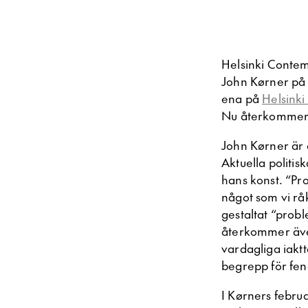
Helsinki Contem
John Kørner på g
ena på
Helsink
Nu återkommer k
John Kørner är 
Aktuella politis
hans konst. “Pr
något som vi råk
gestaltat “prob
återkommer äve
vardagliga iakt
begrepp för feno
I Kørners februa