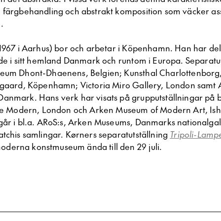
 färgbehandling och abstrakt komposition som väcker asso
.
1967 i Aarhus) bor och arbetar i Köpenhamn. Han har delta
åde i sitt hemland Danmark och runtom i Europa. Separatut
seum Dhont-Dhaenens, Belgien; Kunsthal Charlottenbor
ggaard, Köpenhamn; Victoria Miro Gallery, London samt
anmark. Hans verk har visats på grupputställningar på bl
ate Modern, London och Arken Museum of Modern Art, Is
går i bl.a. ARoS:s, Arken Museums, Danmarks nationalgall
atchis samlingar. Kørners separatutställning
Tripoli-Lamp
derna konstmuseum ända till den 29 juli.