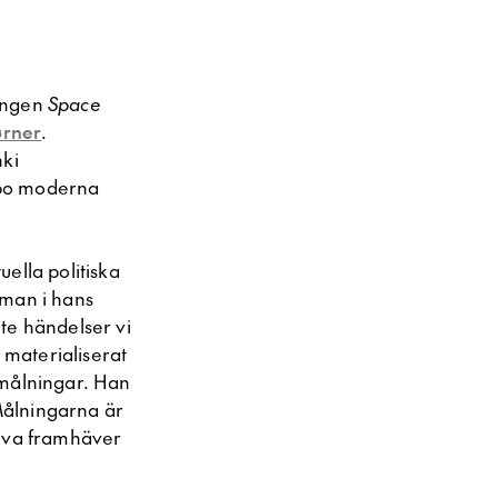
ningen
Space
ørner
.
nki
sbo moderna
ella politiska
eman i hans
te händelser vi
 materialiserat
 målningar. Han
 Målningarna är
tiva framhäver