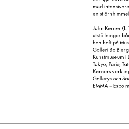
med intensivare
en stjärnhimmel
John Kørner (f. 
utställningar b
han haft på Mu
Galleri Bo Bjer
Kunstmuseum i D
Tokyo, Paris; T
Kørners verk in
Gallerys och Sa
EMMA – Esbo mo