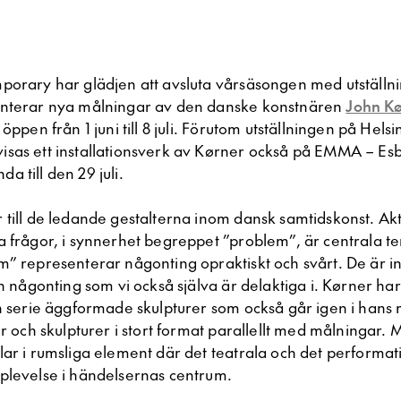
porary har glädjen att avsluta vårsäsongen med utställ
nterar nya målningar av den danske konstnären
John K
öppen från 1 juni till 8 juli. Förutom utställningen på Helsi
sas ett installationsverk av Kørner också på EMMA – E
 till den 29 juli.
till de ledande gestalterna inom dansk samtidskonst. Aktu
a frågor, i synnerhet begreppet ”problem”, är centrala t
m” representerar någonting opraktiskt och svårt. De är in
an någonting som vi också själva är delaktiga i. Kørner har
en serie äggformade skulpturer som också går igen i hans
er och skulpturer i stort format parallellt med målningar.
lar i rumsliga element där det teatrala och det performa
plevelse i händelsernas centrum.