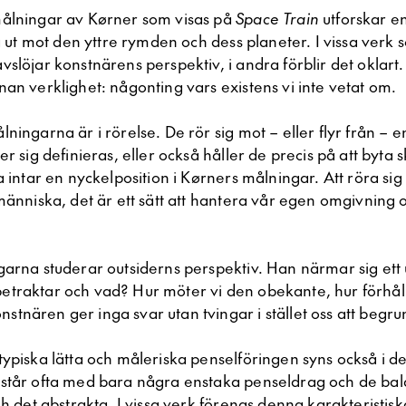
ålningar av Kørner som visas på
Space Train
utforskar e
ka ut mot den yttre rymden och dess planeter. I vissa verk 
slöjar konstnärens perspektiv, i andra förblir det oklart
an verklighet: någonting vars existens vi inte vetat om.
ningarna är i rörelse. De rör sig mot – eller flyr från – en 
er sig definieras, eller också håller de precis på att byta
a intar en nyckelposition i Kørners målningar. Att röra sig
människa, det är ett sätt att hantera vår egen omgivning 
arna studerar outsiderns perspektiv. Han närmar sig ett 
raktar och vad? Hur möter vi den obekante, hur förhåller
tnären ger inga svar utan tvingar i stället oss att begr
typiska lätta och måleriska penselföringen syns också i d
står ofta med bara några enstaka penseldrag och de ba
h det abstrakta. I vissa verk förenas denna karakteristiska,