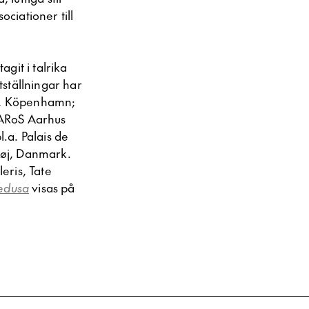
ciationer till
git i talrika
ställningar har
g, Köpenhamn;
 ARoS Aarhus
.a. Palais de
høj, Danmark.
eris, Tate
edusa
visas på