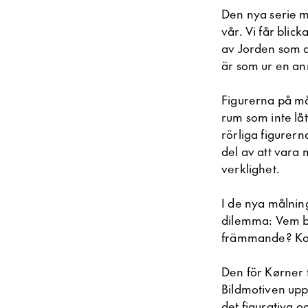
Den nya serie m
vår. Vi får blic
av Jorden som av
är som ur en ann
Figurerna på mål
rum som inte låt
rörliga figurern
del av att vara 
verklighet.
I de nya målning
dilemma: Vem bet
främmande? Kons
Den för Kørner 
Bildmotiven upp
det figurativa oc