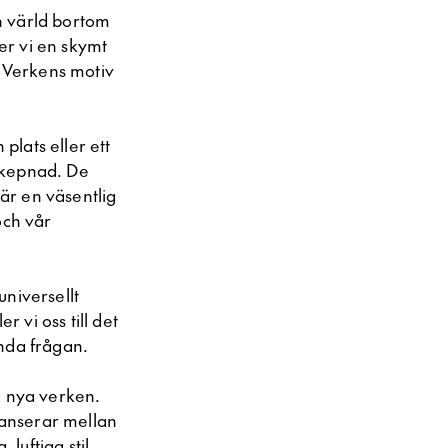
n värld bortom
ser vi en skymt
. Verkens motiv
plats eller ett
 skepnad. De
 är en väsentlig
och vår
universellt
 vi oss till det
unda frågan.
e nya verken.
lanserar mellan
 luftiga stil