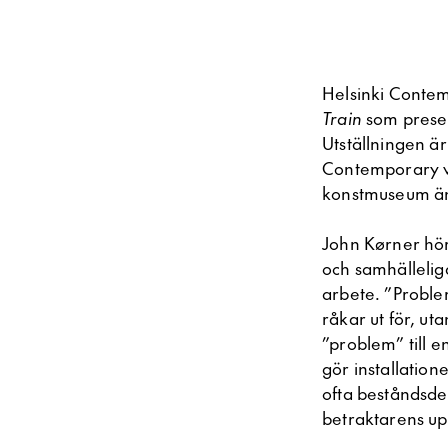
Helsinki Contem
Train
som prese
Utställningen är 
Contemporary vi
konstmuseum ända
John Kørner hör 
och samhällelig
arbete. ”Proble
råkar ut för, ut
”problem” till 
gör installation
ofta beståndsde
betraktarens up