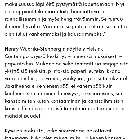
maku suussa läpi öitä pystymättä lopettamaan. Nyt
olen oppinut tekemään töitä huomattavasti
rauhallisemmin ja myös hengittävämmin. Se tuntuu
ihmeen hyvältä. Varmaan se johtuu osittain siitä, että
olen tullut vanhemmaksi ja hauraammaksi.”
Henry Wuorila-Stenbergin näyttely Helsinki
Contemporaryssä keskittyy – nimensä mukaisesti –
paperitöihin. Mukana on sekä temaattisia sarjoja että
yksittäisiä teoksia, piirroksia paperille, tekniikkana
varioiden hiili, rasvaliitu, värikynät, guassi tai akvarelli.
Ja aiheena ei sen enempää, ei vähempää kuin
kuolema, sen ainainen läheisyys, seksuaalisuus, sen
kanssa miten kuten kohtaaminen ja kanssaihmisten
kanssa läsnäolo, sen sisältämät mahdottomuudet ja
mahdollisuudet.
Kyse on teoksista, jotka suorastaan pakottavat
kysymään: kuka olet, missä, miksi, ja kenen kanssa –