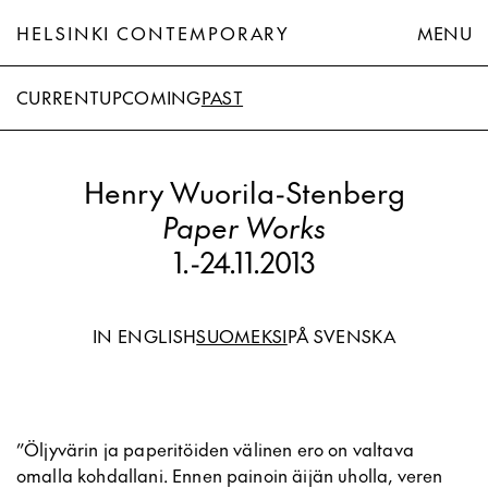
HELSINKI CONTEMPORARY
MENU
CURRENT
UPCOMING
PAST
Henry Wuorila-Stenberg
Paper Works
1.
-
24.11.2013
IN ENGLISH
SUOMEKSI
PÅ SVENSKA
”Öljyvärin ja paperitöiden välinen ero on valtava
omalla kohdallani. Ennen painoin äijän uholla, veren