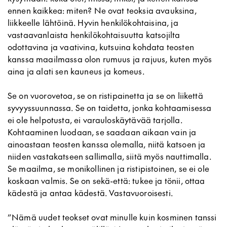
ennen kaikkea: miten? Ne ovat teoksia avauksina,
liikkeelle lähtöinä. Hyvin henkilökohtaisina, ja
vastaavanlaista henkilökohtaisuutta katsojilta
odottavina ja vaativina, kutsuina kohdata teosten
kanssa maailmassa olon rumuus ja rajuus, kuten myös
aina ja alati sen kauneus ja komeus.
Se on vuorovetoa, se on ristipainetta ja se on liikettä
syvyyssuunnassa. Se on taidetta, jonka kohtaamisessa
ei ole helpotusta, ei varauloskäytävää tarjolla.
Kohtaaminen luodaan, se saadaan aikaan vain ja
ainoastaan teosten kanssa olemalla, niitä katsoen ja
niiden vastakatseen sallimalla, siitä myös nauttimalla.
Se maailma, se monikollinen ja ristipistoinen, se ei ole
koskaan valmis. Se on sekä-että: tukee ja tönii, ottaa
kädestä ja antaa kädestä. Vastavuoroisesti.
”Nämä uudet teokset ovat minulle kuin kosminen tanssi