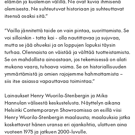
elämän ja kuoleman välillä. Ne ovat kuvia ihmisenä
olemisesta. Ne suhteutuvat historiaan ja suhteuttavat
itsensä osaksi sitä.”
”Vailla jännitettä taide on vain pintaa, suorittamista. Se
voi silloinkin - totta kai - olla nautittavaa ja sujuvaa,
mutta se jää ohueksi ja on loppujen lopuksi täysin
turhaa. Olennaista on väistää ja välttää tuotteistamista.
Se on mahdollista ainoastaan, jos tekemisessä on alati
mukana vaara, tuhoava voima. Se on historiallisuuden
ymmärtämistä ja omien rajojemme hahmottamista –
siis itse asiassa vapauttavaa toimintaa.”
Lainaukset Henry Wuorila-Stenbergin ja Mika
Hannulan välisestä keskustelusta. Näyttelyn aikana
Helsinki Contemporaryn Showroomissa on esillä viisi
Henry Wuorila-Stenbergin maalausta; maalauksia jotka
koskettavat hänen uransa eri ajankohtia, ulottuen aina
vuoteen 1975 ja jatkuen 2000-luvulle.