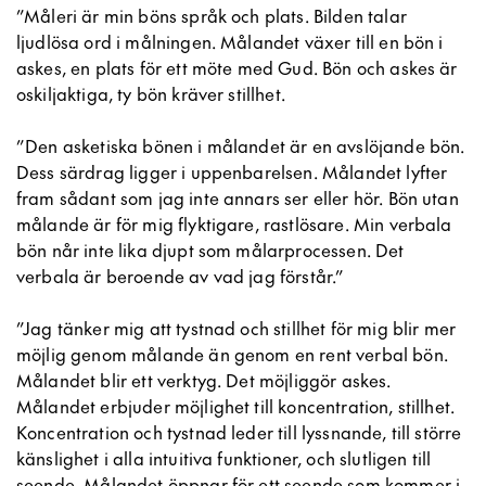
”Måleri är min böns språk och plats. Bilden talar
ljudlösa ord i målningen. Målandet växer till en bön i
askes, en plats för ett möte med Gud. Bön och askes är
oskiljaktiga, ty bön kräver stillhet.
”Den asketiska bönen i målandet är en avslöjande bön.
Dess särdrag ligger i uppenbarelsen. Målandet lyfter
fram sådant som jag inte annars ser eller hör. Bön utan
målande är för mig flyktigare, rastlösare. Min verbala
bön når inte lika djupt som målarprocessen. Det
verbala är beroende av vad jag förstår.”
”Jag tänker mig att tystnad och stillhet för mig blir mer
möjlig genom målande än genom en rent verbal bön.
Målandet blir ett verktyg. Det möjliggör askes.
Målandet erbjuder möjlighet till koncentration, stillhet.
Koncentration och tystnad leder till lyssnande, till större
känslighet i alla intuitiva funktioner, och slutligen till
seende. Målandet öppnar för ett seende som kommer i