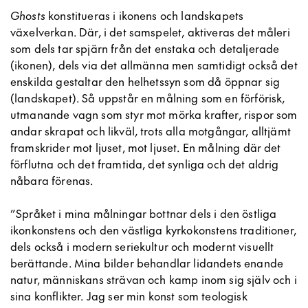
Ghosts
konstitueras i ikonens och landskapets
växelverkan. Där, i det samspelet, aktiveras det måleri
som dels tar spjärn från det enstaka och detaljerade
(ikonen), dels via det allmänna men samtidigt också det
enskilda gestaltar den helhetssyn som då öppnar sig
(landskapet). Så uppstår en målning som en förförisk,
utmanande vagn som styr mot mörka krafter, rispor som
andar skrapat och likväl, trots alla motgångar, alltjämt
framskrider mot ljuset, mot ljuset. En målning där det
förflutna och det framtida, det synliga och det aldrig
nåbara förenas.
”Språket i mina målningar bottnar dels i den östliga
ikonkonstens och den västliga kyrkokonstens traditioner,
dels också i modern seriekultur och modernt visuellt
berättande. Mina bilder behandlar lidandets enande
natur, människans strävan och kamp inom sig själv och i
sina konflikter. Jag ser min konst som teologisk