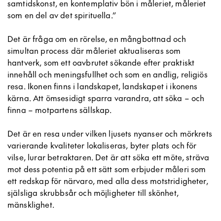
samtidskonst, en kontemplativ bön i måleriet, måleriet
som en del av det spirituella.”
Det är fråga om en rörelse, en mångbottnad och
simultan process där måleriet aktualiseras som
hantverk, som ett oavbrutet sökande efter praktiskt
innehåll och meningsfullhet och som en andlig, religiös
resa. Ikonen finns i landskapet, landskapet i ikonens
kärna. Att ömsesidigt sparra varandra, att söka – och
finna – motpartens sällskap.
Det är en resa under vilken ljusets nyanser och mörkrets
varierande kvaliteter lokaliseras, byter plats och för
vilse, lurar betraktaren. Det är att söka ett möte, sträva
mot dess potentia på ett sätt som erbjuder måleri som
ett redskap för närvaro, med alla dess motstridigheter,
själsliga skrubbsår och möjligheter till skönhet,
mänsklighet.