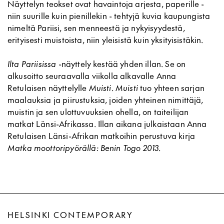
Näyttelyn teokset ovat havaintoja arjesta, paperille -
niin suurille kuin pienillekin - tehtyjä kuvia kaupungista
nimeltä Pariisi, sen menneestä ja nykyisyydestä,
erityisesti muistoista, niin yleisistä kuin yksityisistäkin.
Ilta Pariisissa
-näyttely kestää yhden illan. Se on
alkusoitto seuraavalla viikolla alkavalle Anna
Retulaisen näyttelylle
Muisti
.
Muisti
tuo yhteen sarjan
maalauksia ja piirustuksia, joiden yhteinen nimittäjä,
muistin ja sen ulottuvuuksien ohella, on taiteilijan
matkat Länsi-Afrikassa. Illan aikana julkaistaan Anna
Retulaisen Länsi-Afrikan matkoihin perustuva kirja
Matka moottoripyörällä: Benin Togo 2013
.
HELSINKI CONTEMPORARY