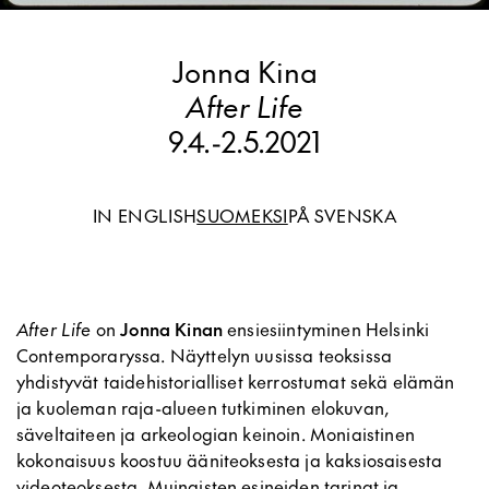
Jonna Kina
After Life
9.4.
-
2.5.2021
IN ENGLISH
SUOMEKSI
PÅ SVENSKA
After Life
on
Jonna Kinan
ensiesiintyminen Helsinki
Contemporaryssa. Näyttelyn uusissa teoksissa
yhdistyvät taidehistorialliset kerrostumat sekä elämän
ja kuoleman raja-alueen tutkiminen elokuvan,
säveltaiteen ja arkeologian keinoin. Moniaistinen
kokonaisuus koostuu ääniteoksesta ja kaksiosaisesta
videoteoksesta. Muinaisten esineiden tarinat ja