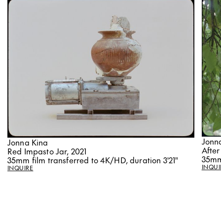
Jonn
Jonna Kina
After
Red Impasto Jar, 2021
35mm 
35mm film transferred to 4K/HD, duration 3'21"
INQUI
INQUIRE