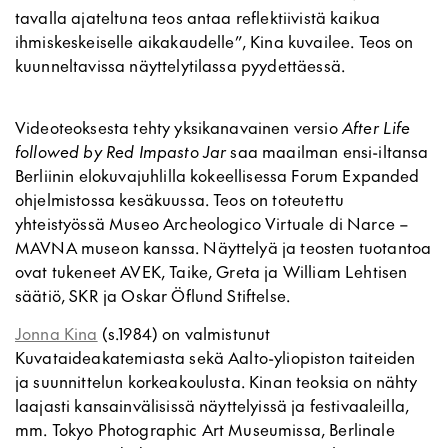
tavalla ajateltuna teos antaa reflektiivistä kaikua
ihmiskeskeiselle aikakaudelle”, Kina kuvailee. Teos on
kuunneltavissa näyttelytilassa pyydettäessä.
Videoteoksesta tehty yksikanavainen versio
After Life
followed by Red Impasto Jar
saa maailman ensi-iltansa
Berliinin elokuvajuhlilla kokeellisessa Forum Expanded
ohjelmistossa kesäkuussa. Teos on toteutettu
yhteistyössä Museo Archeologico Virtuale di Narce –
MAVNA museon kanssa. Näyttelyä ja teosten tuotantoa
ovat tukeneet AVEK, Taike, Greta ja William Lehtisen
säätiö, SKR ja Oskar Öflund Stiftelse.
Jonna Kina
(s.1984) on valmistunut
Kuvataideakatemiasta sekä Aalto-yliopiston taiteiden
ja suunnittelun korkeakoulusta. Kinan teoksia on nähty
laajasti kansainvälisissä näyttelyissä ja festivaaleilla,
mm. Tokyo Photographic Art Museumissa, Berlinale