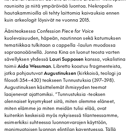
raunioita ja niitä ympäröivää luontoa. Nekropolin
hautakammioilla oli tehty laittomia kaivauksia ennen
kuin arkeologit löysivät ne vuonna 2015.
Ääniteoksessa
Confession Piece for Voice
kuolevaisuuden, häpeän, nautinnon sekä katumuksen
tematiikkaa tulkitaan a cappella -laulun muodossa
sopraanoäänellä. Jonna Kina on luonut teosta varten
sävellyksen yhdessä
Lauri Supposen
kanssa, vokalistina
toimii
Aida Wessman
. Libretto koostuu fragmenteista,
jotka pohjautuvat
Augustinuksen
(kirkkoisä, teologi ja
filosofi 354–430) teokseen Tunnustuksia (397–398).
Augustinuksen käsittelemät ihmisyyden teemat
laajenevat ajattomiksi. ”Tunnustuksia -teoksen
olennaiset kysymykset siitä, miten olemme eläneet,
miten elämme ja miten meidän tulisi elää, ovat
kuitenkin keskeisiä myös nykyisessä tilanteessamme,
esimerkiksi suhteessa luonnonvarojen käyttöön,
monimuotoisen luonnon elintilan kaventuessa. Tällä