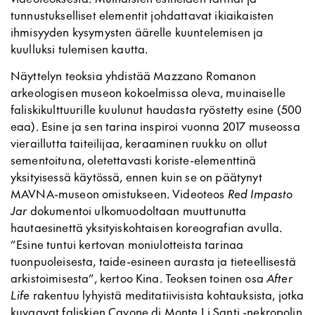
tunnustukselliset elementit johdattavat ikiaikaisten
ihmisyyden kysymysten äärelle kuuntelemisen ja
kuulluksi tulemisen kautta.
Näyttelyn teoksia yhdistää Mazzano Romanon
arkeologisen museon kokoelmissa oleva, muinaiselle
faliskikulttuurille kuulunut haudasta ryöstetty esine (500
eaa). Esine ja sen tarina inspiroi vuonna 2017 museossa
vieraillutta taiteilijaa, keraaminen ruukku on ollut
sementoituna, oletettavasti koriste-elementtinä
yksityisessä käytössä, ennen kuin se on päätynyt
MAVNA-museon omistukseen. Videoteos
Red Impasto
Jar
dokumentoi ulkomuodoltaan muuttunutta
hautaesinettä yksityiskohtaisen koreografian avulla.
”Esine tuntui kertovan moniulotteista tarinaa
tuonpuoleisesta, taide-esineen aurasta ja tieteellisestä
arkistoimisesta”, kertoo Kina. Teoksen toinen osa
After
Life
rakentuu lyhyistä meditatiivisista kohtauksista, jotka
kuvaavat faliskien Cavone di Monte Li Santi -nekropolin